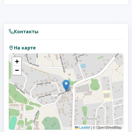
Контакты
На карте
+
−
Leaflet
|
© OpenStreetMap