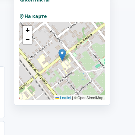
На карте
+
−
Leaflet
|
© OpenStreetMap