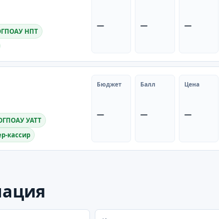
—
—
—
ОГПОАУ НПТ
Бюджет
Балл
Цена
—
—
—
ОГПОАУ УАТТ
ер-кассир
мация