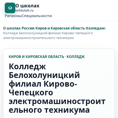
О школах
oshkolah.ru
Регионы
Специальности
О школах
/
Россия
/
Киров и Кировская область
/
Колледжи
/
Колледж Белохолуницкий филиал Кирово-Чепецкого
электромашиностроительного техникума
КИРОВ И КИРОВСКАЯ ОБЛАСТЬ · КОЛЛЕДЖ
Колледж
Белохолуницкий
филиал Кирово-
Чепецкого
электромашиностроит
ельного техникума