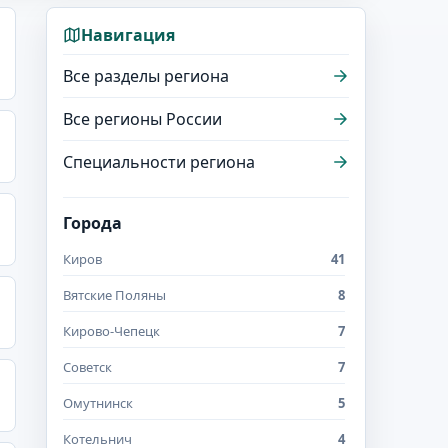
Навигация
Все разделы региона
Все регионы России
Специальности региона
Города
Киров
41
Вятские Поляны
8
Кирово-Чепецк
7
Советск
7
Омутнинск
5
Котельнич
4