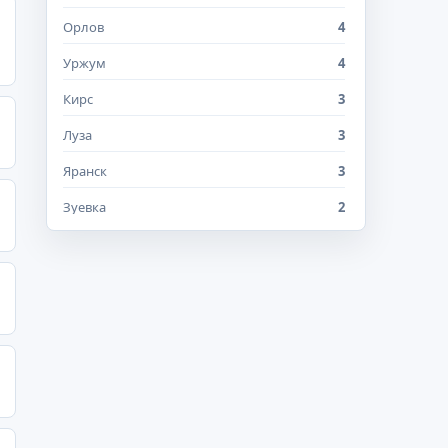
Орлов
4
Уржум
4
Кирс
3
Луза
3
Яранск
3
Зуевка
2
Нолинск
2
Слободской
2
Сосновка
2
поселок городского типа Санчурск
2
село Бобино
2
село Савали
2