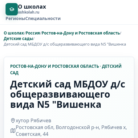
О школах
oshkolah.ru
Регионы
Специальности
О школах
/
Россия
/
Ростов-на-Дону и Ростовская область
/
Детские сады
/
Детский сад МБДОУ д/с общеразвивающего вида N5 "Вишенка
РОСТОВ-НА-ДОНУ И РОСТОВСКАЯ ОБЛАСТЬ · ДЕТСКИЙ
САД
Детский сад МБДОУ д/с
общеразвивающего
вида N5 "Вишенка
хутор Рябичев
Ростовская обл, Волгодонской р-н, Рябичев х,
Советская, 44