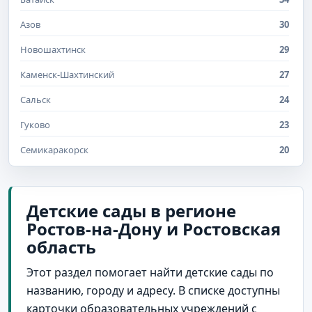
Азов
30
Новошахтинск
29
Каменск-Шахтинский
27
Сальск
24
Гуково
23
Семикаракорск
20
Донецк
15
Белая Калитва
14
Детские сады в регионе
Ростов-на-Дону и Ростовская
Миллерово
14
область
Красный Сулин
11
Этот раздел помогает найти детские сады по
Цимлянск
9
названию, городу и адресу. В списке доступны
Аксай
8
карточки образовательных учреждений с