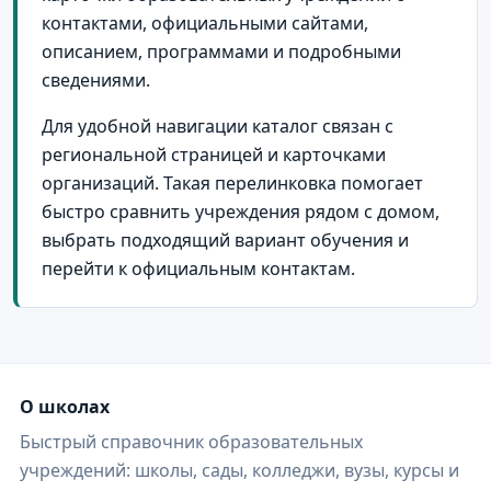
Зверево
8
контактами, официальными сайтами,
описанием, программами и подробными
Морозовск
8
сведениями.
село Чалтырь
8
Для удобной навигации каталог связан с
Зерноград
7
региональной страницей и карточками
Ростов-на-Дону и Ростовская область
7
организаций. Такая перелинковка помогает
быстро сравнить учреждения рядом с домом,
поселок Зимовники
6
выбрать подходящий вариант обучения и
станица Багаевская
6
перейти к официальным контактам.
станица Вёшенская
6
станица Егорлыкская
6
Константиновск
5
О школах
Пролетарск
5
Быстрый справочник образовательных
поселок Матвеев Курган
5
учреждений: школы, сады, колледжи, вузы, курсы и