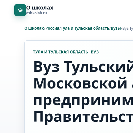
О школах
oshkolah.ru
О школах
/
Россия
/
Тула и Тульская область
/
Вузы
/
Вуз Т
ТУЛА И ТУЛЬСКАЯ ОБЛАСТЬ · ВУЗ
Вуз Тульски
Московской
предприним
Правительс