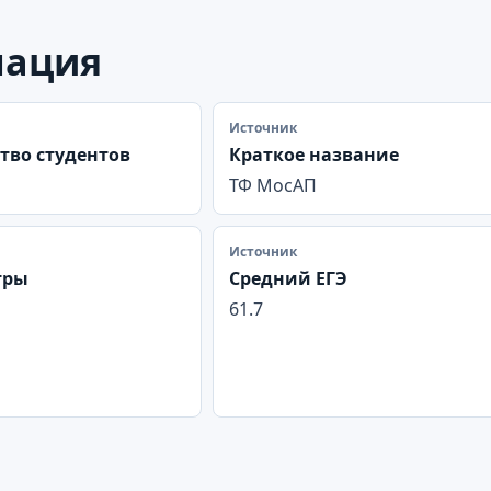
мация
Источник
тво студентов
Краткое название
ТФ МосАП
Источник
тры
Средний ЕГЭ
61.7