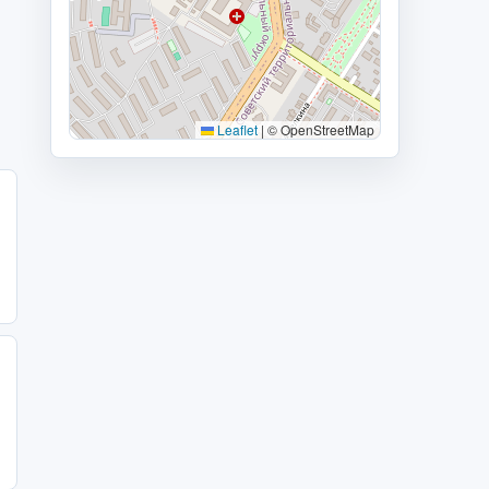
Leaflet
|
© OpenStreetMap