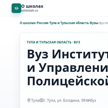
О школах
oshkolah.ru
О школах
/
Россия
/
Тула и Тульская область
/
Вузы
/
Вуз И
ТУЛА И ТУЛЬСКАЯ ОБЛАСТЬ · ВУЗ
Вуз Институ
и Управлени
Полицейско
Тула
г. Тула, ул. Болдина, 98
Вуз