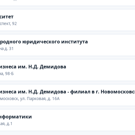
ситет
спект, 92
народного юридического института
на д. 31
изнеса им. Н.Д. Демидова
на, 98-Б
изнеса им. Н.Д. Демидова - филиал в г. Новомосковс
омосковск, ул. Парковая, д. 16А
информатики
ая, д.1