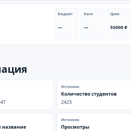
Бюджет
Балл
Цена
—
—
55000 ₽
мация
Источник
Количество студентов
647
2423
Источник
 название
Просмотры