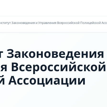
нститут Законоведения и Управления Всероссийской Полицейской Ас
т Законоведения
я Всероссийской
й Ассоциации