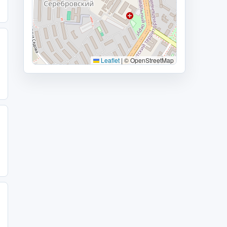
Leaflet
|
© OpenStreetMap