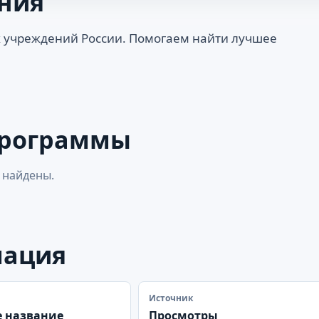
ния
 учреждений России. Помогаем найти лучшее
программы
 найдены.
мация
Источник
 название
Просмотры