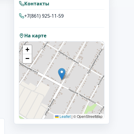
Контакты
+7(861) 925-11-59
На карте
+
−
Leaflet
|
© OpenStreetMap