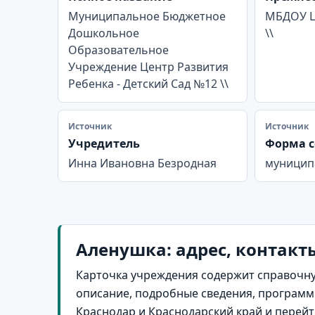
Муниципальное Бюджетное
МБДОУ ЦР
Дошкольное
\\
Образовательное
Учреждение Центр Развития
Ребенка - Детский Сад №12 \\
Источник
Источник
Учредитель
Форма с
Инна Ивановна Безродная
муницип
Аленушка: адрес, контакт
Карточка учреждения содержит справочну
описание, подробные сведения, программы
Краснодар и Краснодарский край и перей