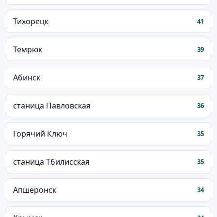
Тихорецк
41
Темрюк
39
Абинск
37
станица Павловская
36
Горячий Ключ
35
станица Тбилисская
35
Апшеронск
34