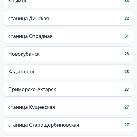
Крымск
34
станица Динская
32
станица Отрадная
31
Новокубанск
28
Хадыженск
28
Приморско-Ахтарск
27
станица Кущевская
27
станица Старощербиновская
27