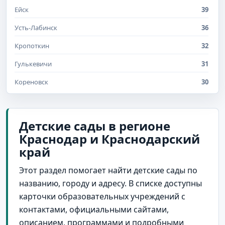
Ейск
39
Усть-Лабинск
36
Кропоткин
32
Гулькевичи
31
Кореновск
30
Анапа
29
Белореченск
29
Детские сады в регионе
Краснодар и Краснодарский
Краснодар и Краснодарский край
29
край
Лабинск
27
Этот раздел помогает найти детские сады по
станица Ленинградская
25
названию, городу и адресу. В списке доступны
станица Каневская
24
карточки образовательных учреждений с
Темрюк
23
контактами, официальными сайтами,
описанием, программами и подробными