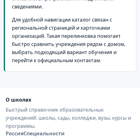
Курганинск
22
сведениями.
Горячий Ключ
20
Для удобной навигации каталог связан с
Славянск-на-Кубани
20
региональной страницей и карточками
станица Павловская
20
организаций. Такая перелинковка помогает
быстро сравнить учреждения рядом с домом,
станица Кущевская
18
выбрать подходящий вариант обучения и
Апшеронск
17
перейти к официальным контактам.
Тихорецк
17
станица Отрадная
17
Крымск
16
О школах
Хадыженск
15
Быстрый справочник образовательных
станица Динская
15
учреждений: школы, сады, колледжи, вузы, курсы и
Абинск
14
программы.
Россия
Специальности
Новокубанск
13