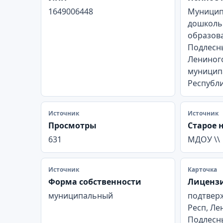
1649006448
Муницип
дошколь
образов
Подлесны
Лениног
муницип
Республи
Источник
Источник
Просмотры
Старое 
631
МДОУ \\
Источник
Карточка
Форма собственности
Лиценз
муниципальный
подтвер
Респ, Ле
Подлесны