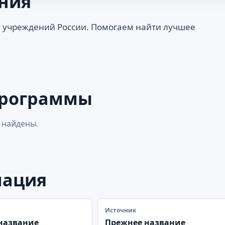
ния
 учреждений России. Помогаем найти лучшее
программы
 найдены.
мация
Источник
название
Прежнее название