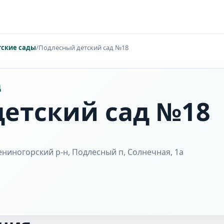
тские сады
/
Подлесный детский сад №18
Д
етский сад №18
ениногорский р-н, Подлесный п, Солнечная, 1а