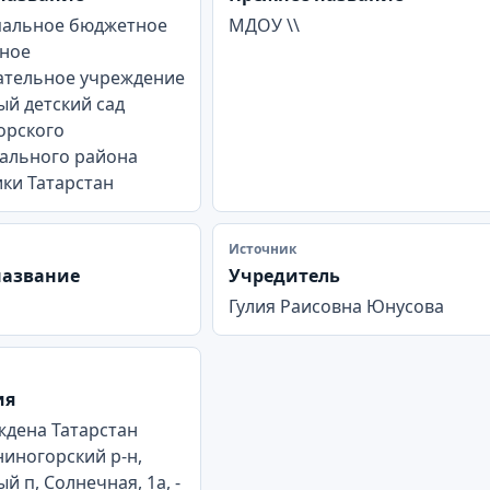
альное бюджетное
МДОУ \\
ное
ательное учреждение
й детский сад
орского
ального района
ки Татарстан
Источник
название
Учредитель
Гулия Раисовна Юнусова
ия
ждена Татарстан
ниногорский р-н,
й п, Солнечная, 1а, -