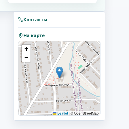
Контакты
На карте
+
−
Leaflet
|
© OpenStreetMap