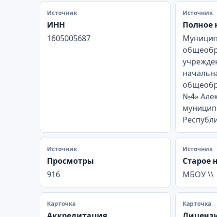
Источник
Источник
ИНН
Полное 
1605005687
Муницип
общеобр
учрежден
начальн
общеобр
№4» Але
муницип
Республи
Источник
Источник
Просмотры
Старое 
916
МБОУ \\
Карточка
Карточка
Аккредитация
Лиценз