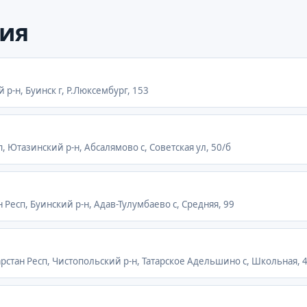
ия
й р-н, Буинск г, Р.Люксембург, 153
п, Ютазинский р-н, Абсалямово с, Советская ул, 50/б
н Респ, Буинский р-н, Адав-Тулумбаево с, Средняя, 99
тарстан Респ, Чистопольский р-н, Татарское Адельшино с, Школьная, 