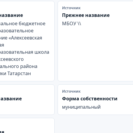
Источник
название
Прежнее название
альное бюджетное
МБОУ \\
азовательное
ие «Алексеевская
ая
азовательная школа
ксеевского
ального района
ки Татарстан
Источник
название
Форма собственности
муниципальный
ия