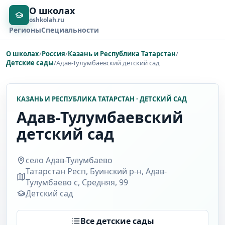
О школах
oshkolah.ru
Регионы
Специальности
О школах
/
Россия
/
Казань и Республика Татарстан
/
Детские сады
/
Адав-Тулумбаевский детский сад
КАЗАНЬ И РЕСПУБЛИКА ТАТАРСТАН · ДЕТСКИЙ САД
Адав-Тулумбаевский
детский сад
село Адав-Тулумбаево
Татарстан Респ, Буинский р-н, Адав-
Тулумбаево с, Средняя, 99
Детский сад
Все детские сады