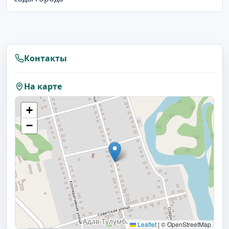
Контакты
На карте
+
−
Leaflet
|
© OpenStreetMap