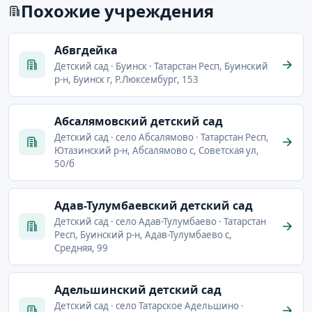
Похожие учреждения
Абвгдейка
Детский сад · Буинск · Татарстан Респ, Буинский
р-н, Буинск г, Р.Люксембург, 153
Абсалямовский детский сад
Детский сад · село Абсалямово · Татарстан Респ,
Ютазинский р-н, Абсалямово с, Советская ул,
50/б
Адав-Тулумбаевский детский сад
Детский сад · село Адав-Тулумбаево · Татарстан
Респ, Буинский р-н, Адав-Тулумбаево с,
Средняя, 99
Адельшинский детский сад
Детский сад · село Татарское Адельшино ·