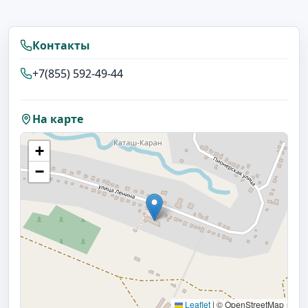
Контакты
+7(855) 592-49-44
На карте
+
−
Leaflet
|
© OpenStreetMap