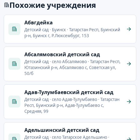
Похожие учреждения
Абвгдейка
Детский сад · Буинск · Татарстан Респ, Буинский
р-н, Буинск г, Р.Люксембург, 153
Абсалямовский детский сад
Детский сад · село Абсалямово · Татарстан Респ,
Ютазинский р-н, Абсалямово с, Советская ул,
50/б
Адав-Тулумбаевский детский сад
Детский сад · село Адав-Тулумбаево · Татарстан
Респ, Буинский р-н, Адав-Тулумбаево с,
Средняя, 99
Адельшинский детский сад
Детский сад · село Татарское Адельшино ·