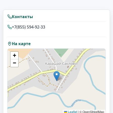
Контакты
+7(855) 594-92-33
На карте
+
−
Leaflet
|
© OpenStreetMap