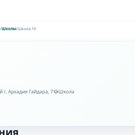
/
Школы
/
Школа 10
 г, Аркадия Гайдара, 7
Школа
ния