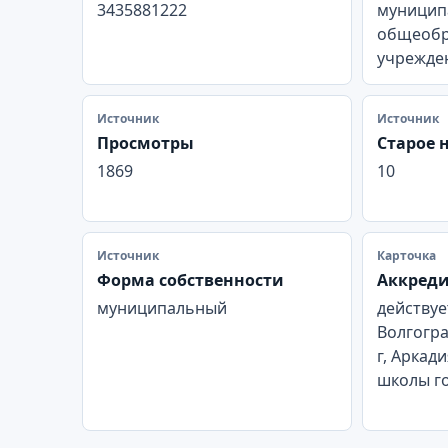
3435881222
муницип
общеобр
учрежден
Источник
Источник
Просмотры
Старое 
1869
10
Источник
Карточка
Форма собственности
Аккред
муниципальный
действуе
Волгогра
г, Аркади
школы г