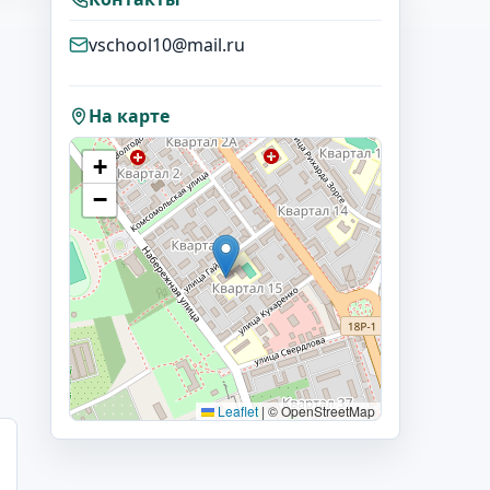
vschool10@mail.ru
На карте
+
−
Leaflet
|
© OpenStreetMap