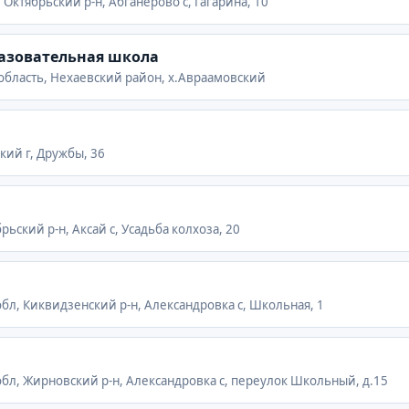
 Октябрьский р-н, Абганерово с, Гагарина, 10
азовательная школа
 область, Нехаевский район, х.Авраамовский
кий г, Дружбы, 36
рьский р-н, Аксай с, Усадьба колхоза, 20
обл, Киквидзенский р-н, Александровка с, Школьная, 1
обл, Жирновский р-н, Александровка с, переулок Школьный, д.15