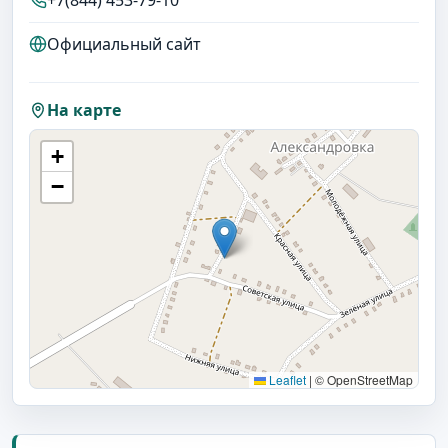
+7(844) 453-79-10
Официальный сайт
На карте
+
−
Leaflet
|
© OpenStreetMap