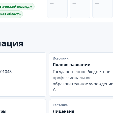
—
—
—
огический колледж
ская область
мация
Источник
Полное название
001048
Государственное бюджетное
профессиональное
образовательное учреждени
\\
Карточка
тры
Лицензия