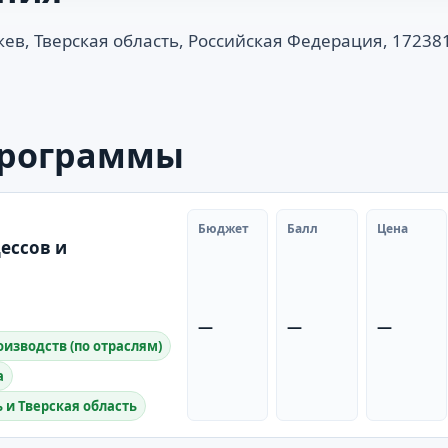
жев, Тверская область, Российская Федерация, 17238
программы
Бюджет
Балл
Цена
ессов и
—
—
—
изводств (по отраслям)
а
ь и Тверская область