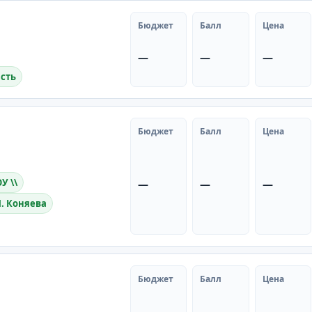
Бюджет
Балл
Цена
—
—
—
асть
Бюджет
Балл
Цена
У \\
—
—
—
. Коняева
Бюджет
Балл
Цена