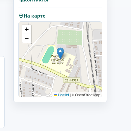
1
На карте
+
−
Leaflet
|
© OpenStreetMap