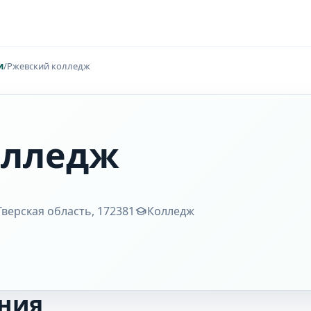
и
/
Ржевский колледж
олледж
 Тверская область, 172381
Колледж
ния