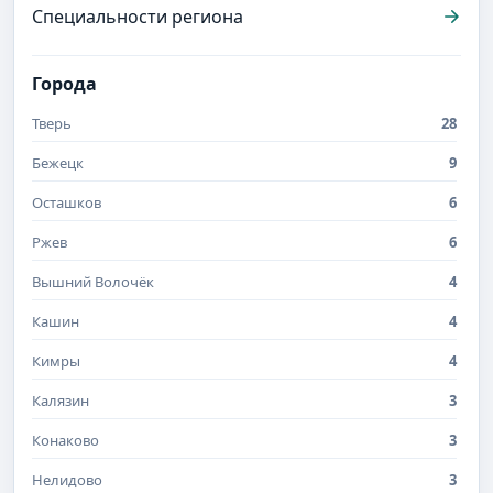
Специальности региона
Города
Тверь
28
Бежецк
9
Осташков
6
Ржев
6
Вышний Волочёк
4
Кашин
4
Кимры
4
Калязин
3
Конаково
3
Нелидово
3