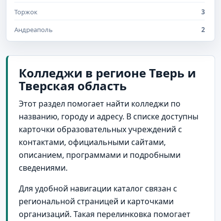
Торжок
3
Андреаполь
2
Бологое
2
Западная Двина
2
Колледжи в регионе Тверь и
Тверская область
Лихославль
2
Тверь и Тверская область
2
Этот раздел помогает найти колледжи по
названию, городу и адресу. В списке доступны
Красный Холм
1
карточки образовательных учреждений с
Кувшиново
1
контактами, официальными сайтами,
Старица
1
описанием, программами и подробными
сведениями.
Торопец
1
Для удобной навигации каталог связан с
Удомля
1
региональной страницей и карточками
поселок городского типа Оленино
1
организаций. Такая перелинковка помогает