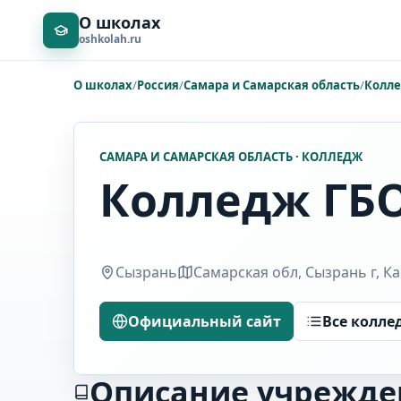
О школах
oshkolah.ru
О школах
/
Россия
/
Самара и Самарская область
/
Колл
САМАРА И САМАРСКАЯ ОБЛАСТЬ · КОЛЛЕДЖ
Колледж ГБО
Сызрань
Самарская обл, Сызрань г, К
Официальный сайт
Все колл
Описание учрежде