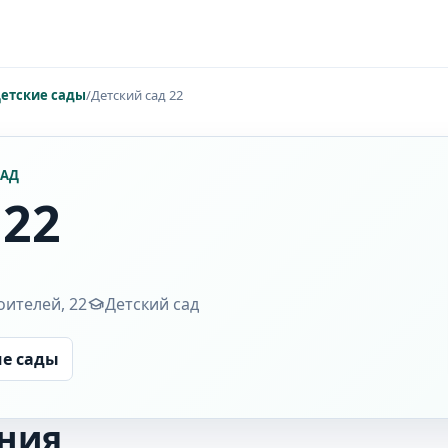
етские сады
/
Детский сад 22
САД
 22
оителей, 22
Детский сад
ие сады
ния