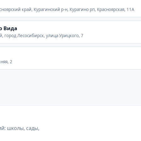
сноярский край, Курагинский р-н, Курагино рп, Красноярская, 11А
о Вида
й, город Лесосибирск, улица Урицкого, 7
няя, 2
й: школы, сады,