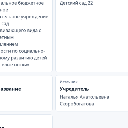
альное бюджетное
Детский сад 22
ное
ательное учреждение
 сад
вивающего вида с
етным
влением
ости по социально-
ному развитию детей
селые нотки»
Источник
название
Учредитель
Наталья Анатольевна
Скоробогатова