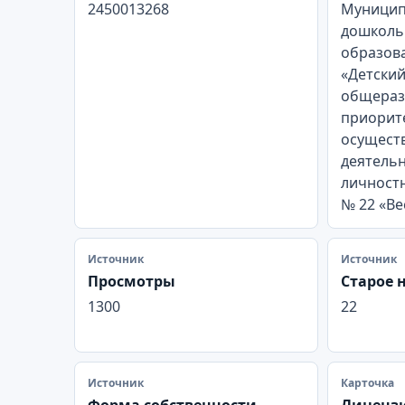
2450013268
Муницип
дошколь
образов
«Детский
общераз
приорит
осущест
деятельн
личност
№ 22 «Ве
Источник
Источник
Просмотры
Старое 
1300
22
Источник
Карточка