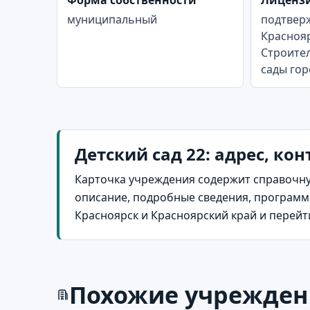
Форма собственности
Лиценз
муниципальный
подтверж
Краснояр
Строителе
сады гор
Детский сад 22: адрес, ко
Карточка учреждения содержит справочну
описание, подробные сведения, программы
Красноярск и Красноярский край и перей
Похожие учрежден