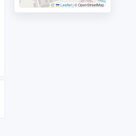
Leaflet
|
© OpenStreetMap