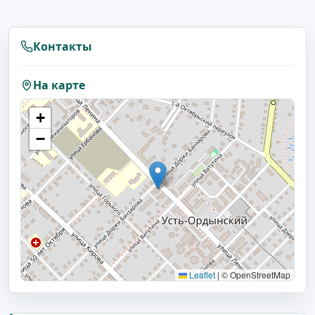
Контакты
На карте
+
−
Leaflet
|
© OpenStreetMap