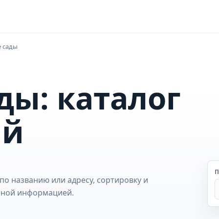
е сады
ды: каталог
ий
П
по названию или адресу, сортировку и
обной информацией.