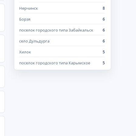
Нерчинск
8
Борзя
6
поселок городского типа Забайкальск
6
село Дульдурга
6
Хилок
5
поселок городского типа Карымское
5
поселок городского типа Могойтуй
5
село Мангут
5
Шилка
4
поселок городского типа Баляга
4
поселок городского типа Приаргунск
4
поселок городского типа Шерловая Гора
4