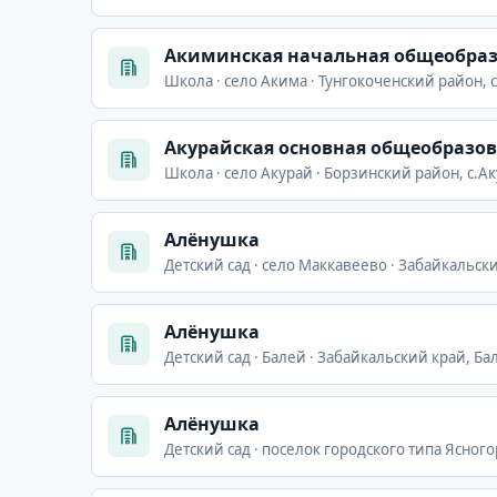
Акиминская начальная общеобраз
Школа · село Акима · Тунгокоченский район, 
Акурайская основная общеобразо
Школа · село Акурай · Борзинский район, с.А
Алёнушка
Детский сад · село Маккавеево · Забайкальск
Алёнушка
Детский сад · Балей · Забайкальский край, Бал
Алёнушка
Детский сад · поселок городского типа Ясного