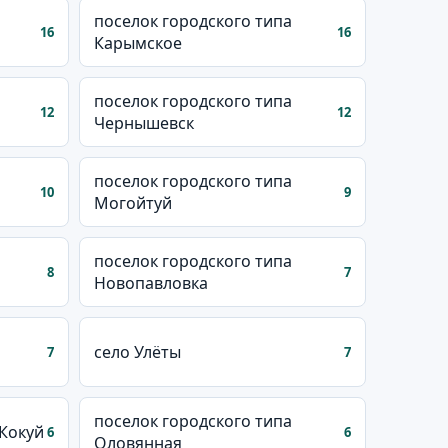
поселок городского типа
16
16
Карымское
поселок городского типа
12
12
Чернышевск
поселок городского типа
10
9
Могойтуй
поселок городского типа
8
7
Новопавловка
село Улёты
7
7
поселок городского типа
 Кокуй
6
6
Оловянная