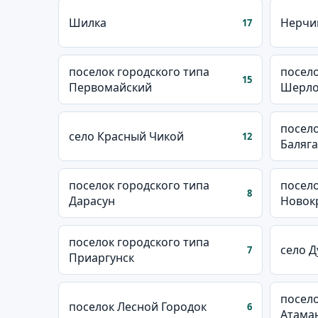
Шилка
Нерчи
17
поселок городского типа
посело
15
Первомайский
Шерло
посело
село Красный Чикой
12
Баляга
поселок городского типа
посело
8
Дарасун
Новок
поселок городского типа
село Д
7
Приаргунск
посело
поселок Лесной Городок
6
Атама