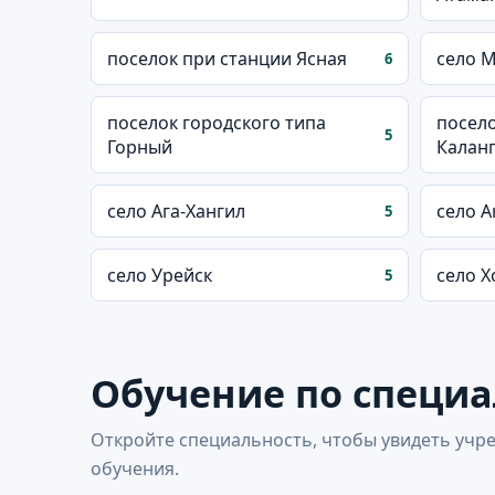
поселок при станции Ясная
село 
6
поселок городского типа
посело
5
Горный
Калан
село Ага-Хангил
село 
5
село Урейск
село Х
5
Обучение по специ
Откройте специальность, чтобы увидеть учре
обучения.