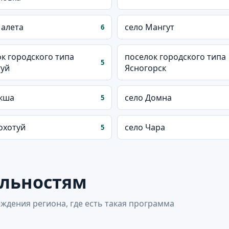
Малета
село Мангут
6
к городского типа
поселок городского типа
5
гуй
Ясногорск
Акша
село Домна
5
охотуй
село Чара
5
альностям
ждения региона, где есть такая программа