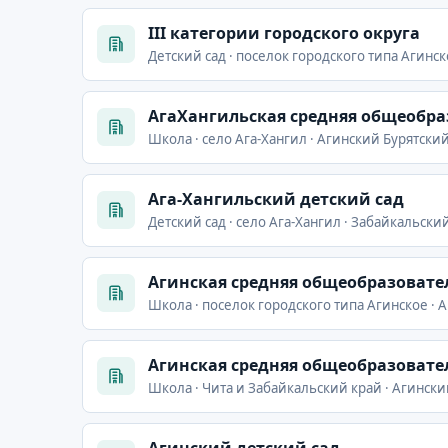
III категории городского округа
Детский сад · поселок городского типа Агинск
АгаХангильская средняя общеобр
Школа · село Ага-Хангил · Агинский Бурятски
Ага-Хангильский детский сад
Детский сад · село Ага-Хангил · Забайкальски
Агинская средняя общеобразовате
Школа · поселок городского типа Агинское · 
Агинская средняя общеобразовате
Школа · Чита и Забайкальский край · Агински
Агинский детский сад