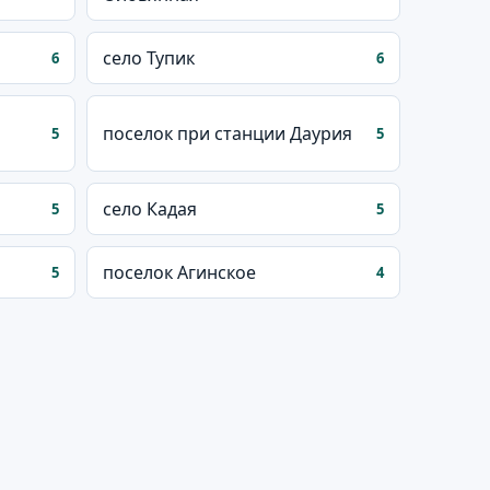
село Тупик
6
6
поселок при станции Даурия
5
5
село Кадая
5
5
поселок Агинское
5
4