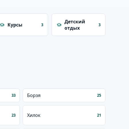
Детский
Курсы
3
3
отдых
Борзя
33
25
Хилок
23
21