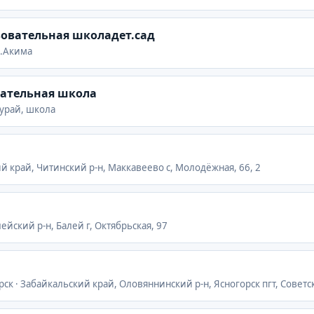
овательная школадет.сад
с.Акима
вательная школа
курай, школа
ий край, Читинский р-н, Маккавеево с, Молодёжная, 66, 2
ейский р-н, Балей г, Октябрьская, 97
рск · Забайкальский край, Оловяннинский р-н, Ясногорск пгт, Советс