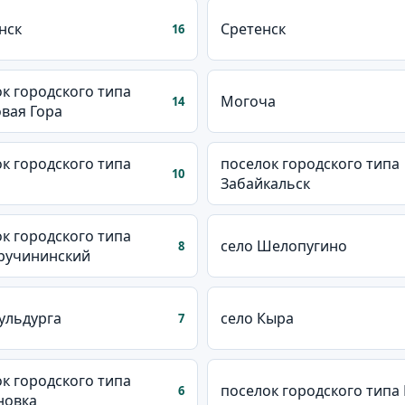
нск
Сретенск
16
к городского типа
Могоча
14
вая Гора
к городского типа
поселок городского типа
10
Забайкальск
к городского типа
село Шелопугино
8
ручининский
ульдурга
село Кыра
7
к городского типа
поселок городского типа
6
новка