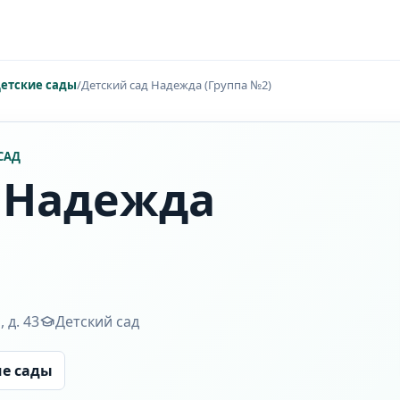
етские сады
/
Детский сад Надежда (Группа №2)
САД
 Надежда
 д. 43
Детский сад
ие сады