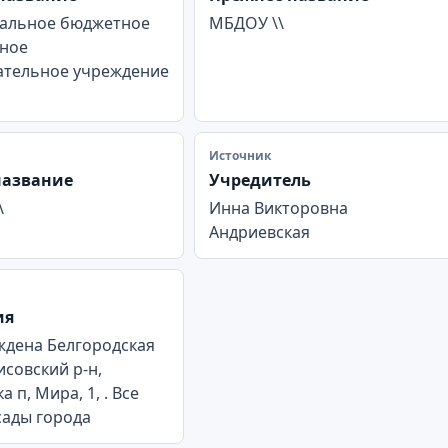
альное бюджетное
МБДОУ \\
ное
ательное учреждение
Источник
название
Учредитель
\
Инна Викторовна
Андриевская
ия
ждена Белгородская
исовский р-н,
 п, Мира, 1, . Все
сады города