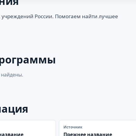
ния
 учреждений России. Помогаем найти лучшее
программы
 найдены.
мация
Источник
название
Прежнее название