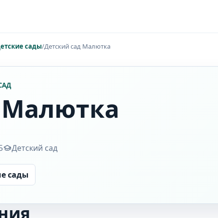
етские сады
/
Детский сад Малютка
САД
 Малютка
5
Детский сад
ие сады
ния