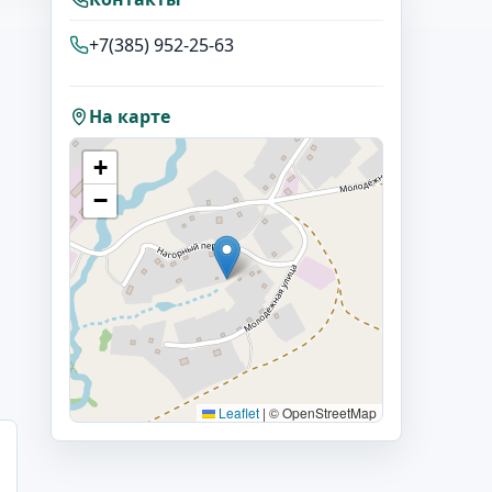
+7(385) 952-25-63
На карте
+
−
Leaflet
|
© OpenStreetMap