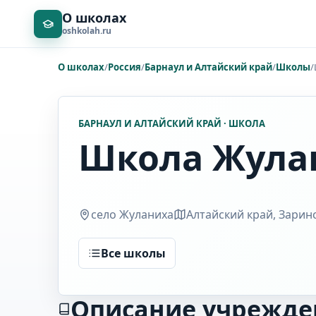
О школах
oshkolah.ru
О школах
/
Россия
/
Барнаул и Алтайский край
/
Школы
/
БАРНАУЛ И АЛТАЙСКИЙ КРАЙ · ШКОЛА
Школа Жула
село Жуланиха
Алтайский край, Заринс
Все школы
Описание учрежде