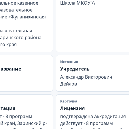
альное казенное
Школа МКОУ \\
азовательное
ние «Жуланихинская
азовательная
Заринского района
го края
Источник
название
Учредитель
Александр Викторович
Дейлов
Карточка
итация
Лицензия
т · 8 программ
подтверждена Аккредитация
й край, Заринский р-
действует · 8 программ