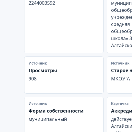
2244003592
муницип
общеобр
учрежде
средняя
общеобр
школа» 
Алтайско
Источник
Источник
Просмотры
Старое 
908
МКОУ \\
Источник
Карточка
Форма собственности
Аккред
муниципальный
действуе
Алтайски