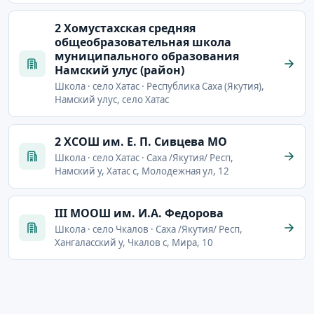
2 Хомустахская средняя
общеобразовательная школа
муниципального образования
Намский улус (район)
Школа · село Хатас · Республика Саха (Якутия),
Намский улус, село Хатас
2 ХСОШ им. Е. П. Сивцева МО
Школа · село Хатас · Саха /Якутия/ Респ,
Намский у, Хатас с, Молодежная ул, 12
III МООШ им. И.А. Федорова
Школа · село Чкалов · Саха /Якутия/ Респ,
Хангаласский у, Чкалов с, Мира, 10