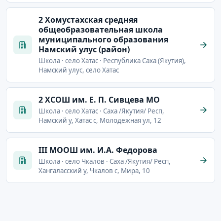
2 Хомустахская средняя
общеобразовательная школа
муниципального образования
Намский улус (район)
Школа · село Хатас · Республика Саха (Якутия),
Намский улус, село Хатас
2 ХСОШ им. Е. П. Сивцева МО
Школа · село Хатас · Саха /Якутия/ Респ,
Намский у, Хатас с, Молодежная ул, 12
III МООШ им. И.А. Федорова
Школа · село Чкалов · Саха /Якутия/ Респ,
Хангаласский у, Чкалов с, Мира, 10