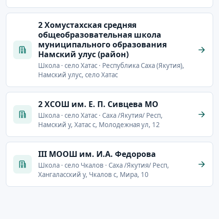
2 Хомустахская средняя
общеобразовательная школа
муниципального образования
Намский улус (район)
Школа · село Хатас · Республика Саха (Якутия),
Намский улус, село Хатас
2 ХСОШ им. Е. П. Сивцева МО
Школа · село Хатас · Саха /Якутия/ Респ,
Намский у, Хатас с, Молодежная ул, 12
III МООШ им. И.А. Федорова
Школа · село Чкалов · Саха /Якутия/ Респ,
Хангаласский у, Чкалов с, Мира, 10