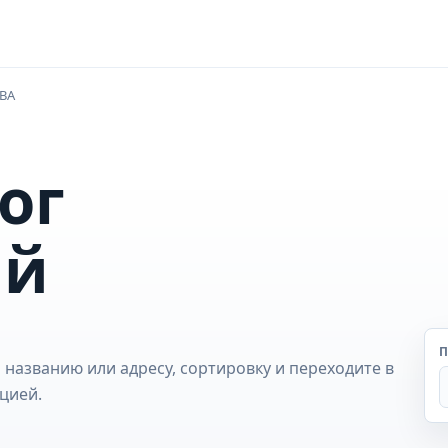
BA
ог
ий
П
 названию или адресу, сортировку и переходите в
цией.