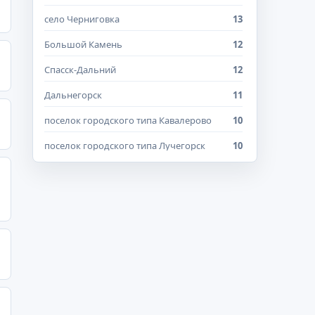
село Черниговка
13
Большой Камень
12
Спасск-Дальний
12
Дальнегорск
11
поселок городского типа Кавалерово
10
поселок городского типа Лучегорск
10
Дальнереченск
7
Партизанск
7
поселок Раздольное
6
поселок Трудовое
6
село Хороль
6
Владивосток и Приморский край
5