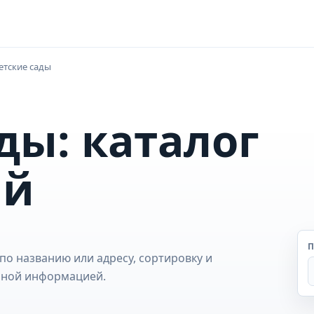
етские сады
ды: каталог
ий
П
по названию или адресу, сортировку и
обной информацией.