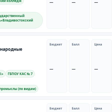
кий колледж
—
—
—
сударственный
\\»Владивостокский
Бюджет
Балл
Цена
 народные
—
—
—
К»
ГБПОУ КАС № 7
промыслы (по видам)
Бюджет
Балл
Цена