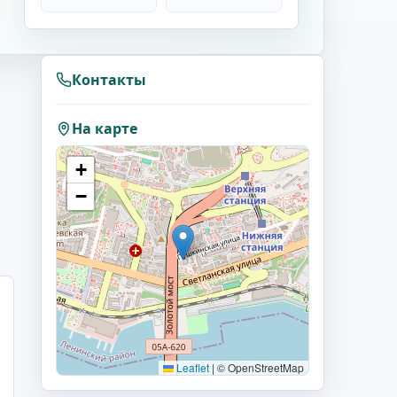
Контакты
На карте
+
−
Leaflet
|
© OpenStreetMap