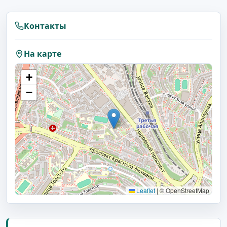
Контакты
На карте
+
−
Leaflet
|
© OpenStreetMap