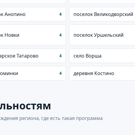
ок Анопино
поселок Великодворский
4
ок Новки
поселок Уршельский
4
арское Татарово
село Ворша
4
Фоминки
деревня Костино
4
альностям
ждения региона, где есть такая программа