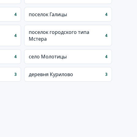
поселок Галицы
4
4
поселок городского типа
4
4
Мстера
село Молотицы
4
4
деревня Курилово
3
3