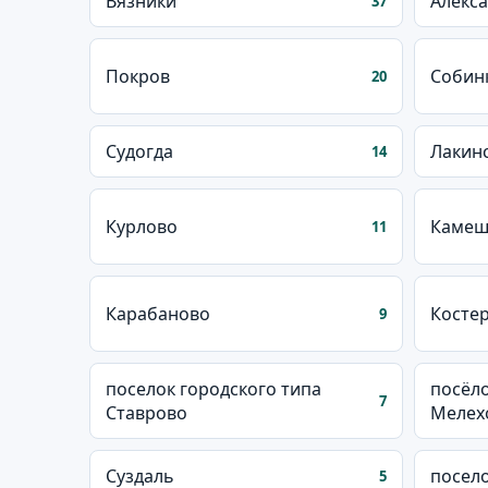
Вязники
Алекс
37
Покров
Собин
20
Судогда
Лакин
14
Курлово
Камеш
11
Карабаново
Косте
9
поселок городского типа
посёло
7
Ставрово
Мелех
Суздаль
посело
5