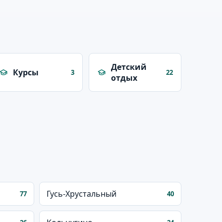
Детский
Курсы
3
22
отдых
Гусь-Хрустальный
77
40