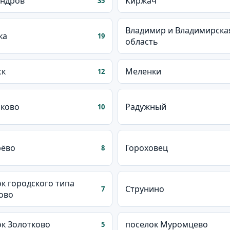
андров
Киржач
35
Владимир и Владимирска
ка
19
область
ск
Меленки
12
ково
Радужный
10
рёво
Гороховец
8
к городского типа
Струнино
7
ово
к Золотково
поселок Муромцево
5