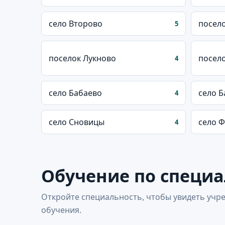
село Второво
посел
5
поселок Лукново
посел
4
село Бабаево
село Б
4
село Сновицы
село 
4
Обучение по специ
Откройте специальность, чтобы увидеть учре
обучения.