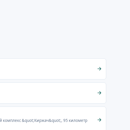
й комплекс &quot;Киржач&quot;, 95 километр