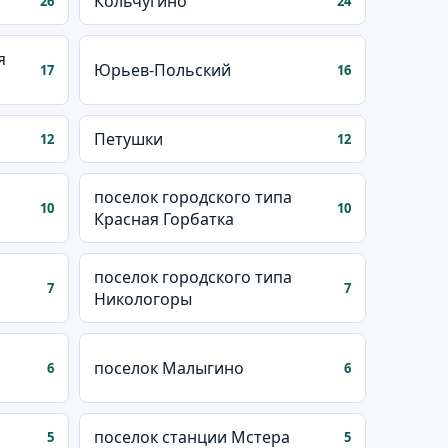
Кольчугино
26
24
я
Юрьев-Польский
17
16
Петушки
12
12
поселок городского типа
10
10
Красная Горбатка
поселок городского типа
7
7
Никологоры
поселок Малыгино
6
6
поселок станции Мстера
5
5