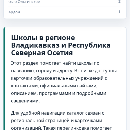
село Ольгинское
2
Ардон
1
поселок Верхний Саниба
1
поселок Ир
1
Школы в регионе
Владикавказ и Республика
поселок Калининский
1
Северная Осетия
поселок Куртат
1
Этот раздел помогает найти школы по
поселок Майское
1
названию, городу и адресу. В списке доступны
поселок Мизур
1
карточки образовательных учреждений с
поселок Новосетинская
1
контактами, официальными сайтами,
описанием, программами и подробными
поселок Октябрьское
1
сведениями.
поселок Садовый
1
Для удобной навигации каталог связан с
село Дарг-Кох
1
региональной страницей и карточками
село Даргавс
1
организаций. Такая перелинковка помогает