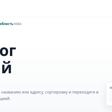
область
/
MBA
ог
ий
П
 названию или адресу, сортировку и переходите в
цией.