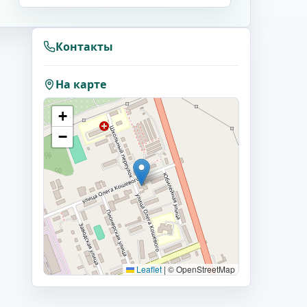
Контакты
На карте
+
−
Leaflet
|
© OpenStreetMap