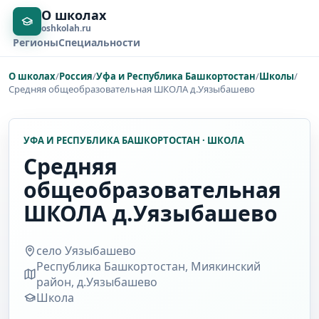
О школах
oshkolah.ru
Регионы
Специальности
О школах
/
Россия
/
Уфа и Республика Башкортостан
/
Школы
/
Средняя общеобразовательная ШКОЛА д.Уязыбашево
УФА И РЕСПУБЛИКА БАШКОРТОСТАН · ШКОЛА
Средняя
общеобразовательная
ШКОЛА д.Уязыбашево
село Уязыбашево
Республика Башкортостан, Миякинский
район, д.Уязыбашево
Школа