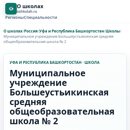
О школах
oshkolah.ru
Регионы
Специальности
О школах
/
Россия
/
Уфа и Республика Башкортостан
/
Школы
/
Муниципальное учреждение Большеустьикинская средняя
общеобразовательная школа № 2
УФА И РЕСПУБЛИКА БАШКОРТОСТАН · ШКОЛА
Муниципальное
учреждение
Большеустьикинская
средняя
общеобразовательная
школа № 2