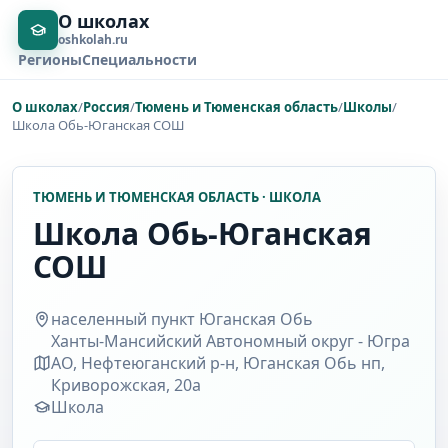
О школах
oshkolah.ru
Регионы
Специальности
О школах
/
Россия
/
Тюмень и Тюменская область
/
Школы
/
Школа Обь-Юганская СОШ
ТЮМЕНЬ И ТЮМЕНСКАЯ ОБЛАСТЬ · ШКОЛА
Школа Обь-Юганская
СОШ
населенный пункт Юганская Обь
Ханты-Мансийский Автономный округ - Югра
АО, Нефтеюганский р-н, Юганская Обь нп,
Криворожская, 20а
Школа