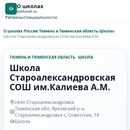
О школах
oshkolah.ru
Регионы
Специальности
О школах
/
Россия
/
Тюмень и Тюменская область
/
Школы
/
Школа Староалександровская СОШ им.Калиева А.М.
ТЮМЕНЬ И ТЮМЕНСКАЯ ОБЛАСТЬ · ШКОЛА
Школа
Староалександровская
СОШ им.Калиева А.М.
село Староалександровка
Тюменская обл, Ярковский р-н,
Староалександровка с, Советская, 14
Школа