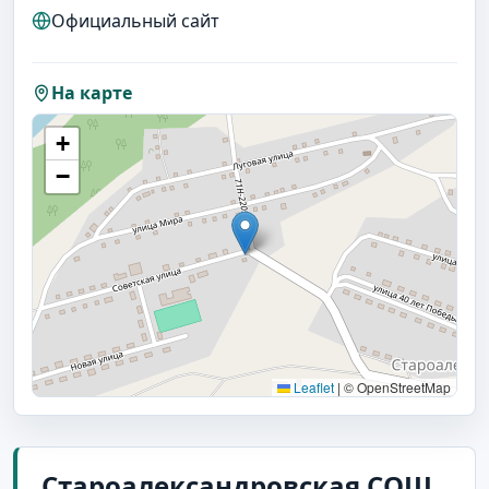
Официальный сайт
На карте
+
−
Leaflet
|
© OpenStreetMap
Староалександровская СОШ