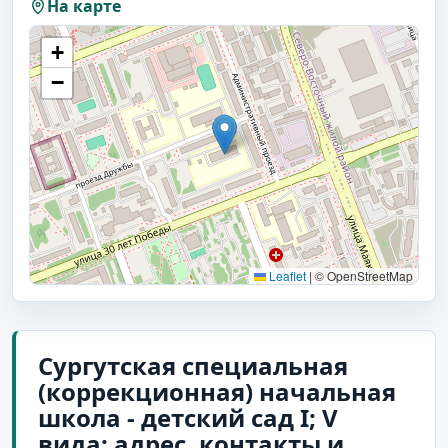
На карте
+
−
Leaflet
|
© OpenStreetMap
Сургутская специальная
(коррекционная) начальная
школа - детский сад I; V
вида: адрес, контакты и