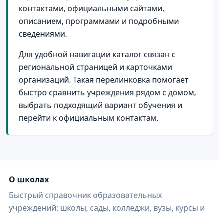
Болохово
6
контактами, официальными сайтами,
поселок Дубовка
6
описанием, программами и подробными
сведениями.
поселок Первомайский
6
Для удобной навигации каталог связан с
поселок городского типа Волово
6
региональной страницей и карточками
поселок городского типа Теплое
6
организаций. Такая перелинковка помогает
Белёв
5
быстро сравнить учреждения рядом с домом,
выбрать подходящий вариант обучения и
Венёв
5
перейти к официальным контактам.
поселок Товарковский
5
поселок Центральный
5
поселок городского типа Куркино
5
поселок городского типа Одоев
5
О школах
Быстрый справочник образовательных
Липки
4
учреждений: школы, сады, колледжи, вузы, курсы и
поселок Октябрьский
4