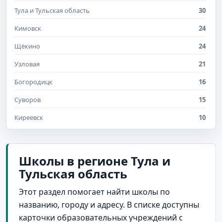
Тула и Тульская область
30
Кимовск
24
Щёкино
24
Узловая
21
Богородицк
16
Суворов
15
Киреевск
10
Плавск
9
Ясногорск
8
Школы в регионе Тула и
Тульская область
Советск
7
поселок Ленинский
7
Этот раздел помогает найти школы по
названию, городу и адресу. В списке доступны
село Архангельское
7
карточки образовательных учреждений с