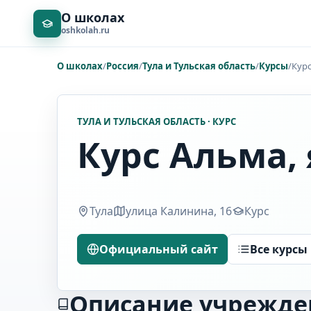
О школах
oshkolah.ru
О школах
/
Россия
/
Тула и Тульская область
/
Курсы
/
Кур
ТУЛА И ТУЛЬСКАЯ ОБЛАСТЬ · КУРС
Курс Альма,
Тула
улица Калинина, 16
Курс
Официальный сайт
Все курсы
Описание учрежде