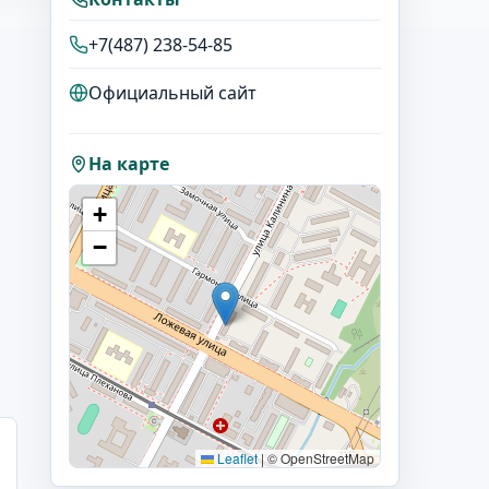
+7(487) 238-54-85
Официальный сайт
На карте
+
−
Leaflet
|
© OpenStreetMap