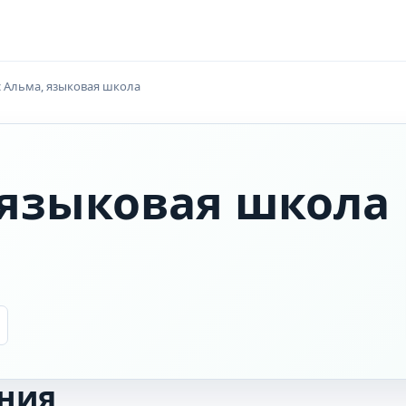
с Альма, языковая школа
 языковая школа
ния