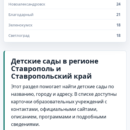
Новоалександровск
24
Благодарный
21
Зеленокумск
18
Светлоград
18
Михайловск
15
Нефтекумск
15
Детские сады в регионе
Ставрополь и
Ипатово
14
Ставропольский край
село Александровское
14
Этот раздел помогает найти детские сады по
Новопавловск
13
названию, городу и адресу. В списке доступны
Лермонтов
12
карточки образовательных учреждений с
Изобильный
11
контактами, официальными сайтами,
описанием, программами и подробными
поселок городского типа Иноземцево
10
сведениями.
Железноводск
9