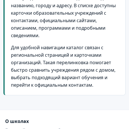
названию, городу и адресу. В списке доступны
поселок Чайка
1
карточки образовательных учреждений с
поселок городского типа Гаспра
1
контактами, официальными сайтами,
описанием, программами и подробными
поселок городского типа Коктебель
1
сведениями.
поселок городского типа Молодежное
1
Для удобной навигации каталог связан с
село Вилино
1
региональной страницей и карточками
село Любимовка
1
организаций. Такая перелинковка помогает
быстро сравнить учреждения рядом с домом,
село Малый Маяк
1
выбрать подходящий вариант обучения и
село Мысовое
1
перейти к официальным контактам.
село Новоотрадное
1
село Оленевка
1
село Орловское
1
О школах
село Портовое
1