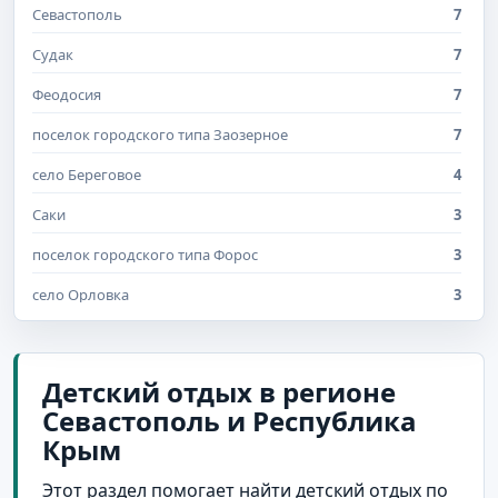
Севастополь
7
Судак
7
Феодосия
7
поселок городского типа Заозерное
7
село Береговое
4
Саки
3
поселок городского типа Форос
3
село Орловка
3
Керчь
2
Красноперекопск
1
Детский отдых в регионе
Севастополь и Республика
Севастополь и Республика Крым
1
Крым
Симферополь
1
Этот раздел помогает найти детский отдых по
поселок Передовое
1